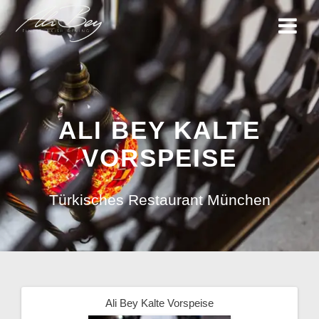
Zum
Inhalt
springen
ALI BEY KALTE
VORSPEISE
Türkisches Restaurant München
Ali Bey Kalte Vorspeise
Beitragsnavigation