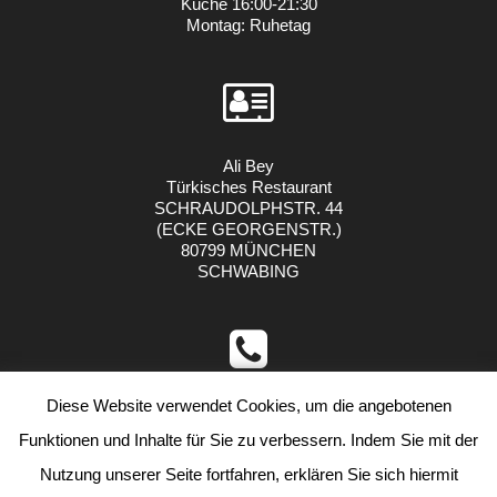
Küche 16:00-21:30
Montag: Ruhetag
Ali Bey
Türkisches Restaurant
SCHRAUDOLPHSTR. 44
(ECKE GEORGENSTR.)
80799 MÜNCHEN
SCHWABING
Diese Website verwendet Cookies, um die angebotenen
TEL.: 089 27 37 4000
info(@)alibey-restaurant.de https://alibey-restaurant.de
Funktionen und Inhalte für Sie zu verbessern. Indem Sie mit der
Nutzung unserer Seite fortfahren, erklären Sie sich hiermit