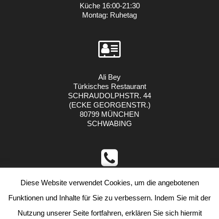
Küche 16:00-21:30
Montag: Ruhetag
Ali Bey
Türkisches Restaurant
SCHRAUDOLPHSTR. 44
(ECKE GEORGENSTR.)
80799 MÜNCHEN
SCHWABING
Diese Website verwendet Cookies, um die angebotenen
TEL.: 089 27 37 4000
info(@)alibey-restaurant.de https://alibey-restaurant.de
Funktionen und Inhalte für Sie zu verbessern. Indem Sie mit der
Nutzung unserer Seite fortfahren, erklären Sie sich hiermit