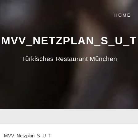
HOME
MVV_NETZPLAN_S_U_T
Türkisches Restaurant München
MVV_Netzplan_S_U_T