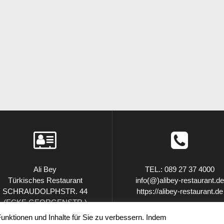
Ali Bey
TEL.: 089 27 37 4000
Türkisches Restaurant
info(@)alibey-restaurant.de
SCHRAUDOLPHSTR. 44
https://alibey-restaurant.de
(ECKE GEORGENSTR.)
80799 MÜNCHEN
nktionen und Inhalte für Sie zu verbessern. Indem